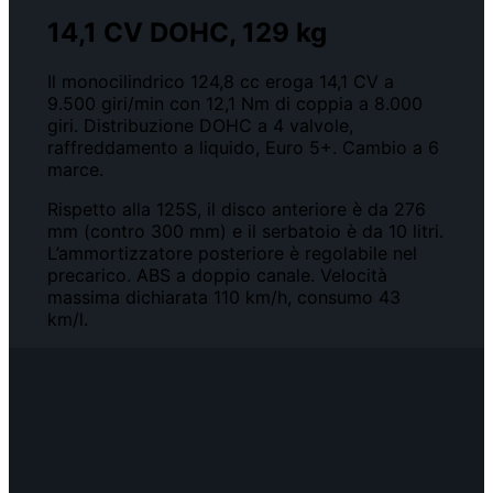
14,1 CV DOHC, 129 kg
Il monocilindrico 124,8 cc eroga 14,1 CV a
9.500 giri/min con 12,1 Nm di coppia a 8.000
giri. Distribuzione DOHC a 4 valvole,
raffreddamento a liquido, Euro 5+. Cambio a 6
marce.
Rispetto alla 125S, il disco anteriore è da 276
mm (contro 300 mm) e il serbatoio è da 10 litri.
L’ammortizzatore posteriore è regolabile nel
precarico. ABS a doppio canale. Velocità
massima dichiarata 110 km/h, consumo 43
km/l.