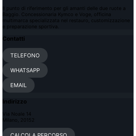
Il punto di riferimento per gli amanti delle due ruote a
Baggio. Concessionaria Kymco e Voge, officina
multimarca specializzata nel restauro, customizzazione
e preparazione sportiva.
Contatti
TELEFONO
WHATSAPP
EMAIL
Indirizzo
Via Noale 14
Milano, 20152
CALCOLA PERCORSO