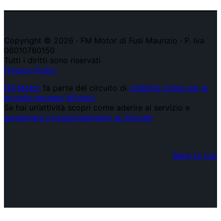
Copyright © 2026 · FM Motor di Fusi Maurizio · P. Iva
06010780150
Tutti i diritti sono riservati
Privacy Policy
FM Motor
fa parte del circuito di
visibilità online per le
piccole imprese
InPrimis
Se hai un’attività scopri come aderire al servizio e
aumentare il posizionamento su Google
.
Back to top