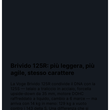
Brivido 125R: più leggera, più
agile, stesso carattere
La Voge Brivido 125R condivide il DNA con la
125S — telaio a traliccio in acciaio, forcella
upside-down da 35 mm, motore DOHC
raffreddato a liquido, cambio a 6 marce — ma
arriva con 14 kg in meno: 129 kg a vuoto
contro i 143 della S. Una differenza che si