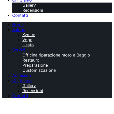
Chi Siamo
Gallery
Recensioni
Contatti
Home
Salone
Kymco
Voge
Usato
Servizi
Officina riparazione moto a Baggio
Restauro
Preparazione
Customizzazione
Accessori
Chi Siamo
Gallery
Recensioni
Contatti