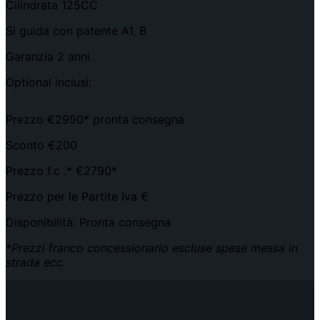
Cilindrata 125CC
Si guida con patente A1, B
Garanzia 2 anni
Optional inclusi:
Prezzo €2990* pronta consegna
Sconto €200
Prezzo f.c .* €2790*
Prezzo per le Partite Iva €
Disponibilità: Pronta consegna
*Prezzi franco concessionario escluse spese messa in
strada ecc.