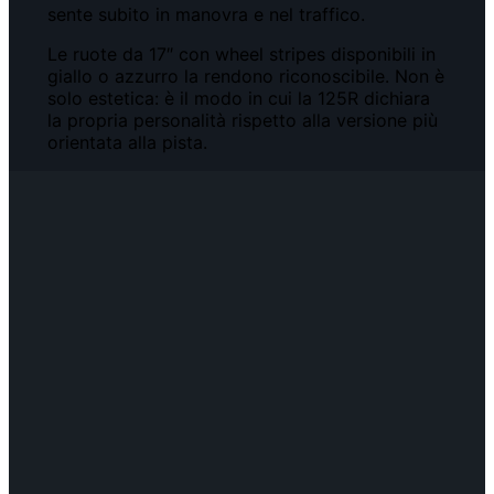
sente subito in manovra e nel traffico.
Le ruote da 17″ con wheel stripes disponibili in
giallo o azzurro la rendono riconoscibile. Non è
solo estetica: è il modo in cui la 125R dichiara
la propria personalità rispetto alla versione più
orientata alla pista.