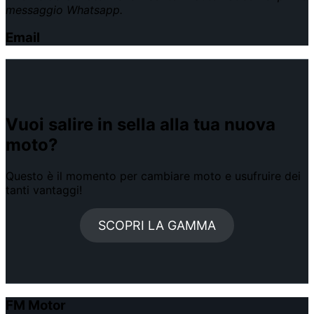
messaggio Whatsapp.
Email
Vuoi salire in sella alla tua nuova
moto?
Questo è il momento per cambiare moto e usufruire dei
tanti vantaggi!
SCOPRI LA GAMMA
FM Motor