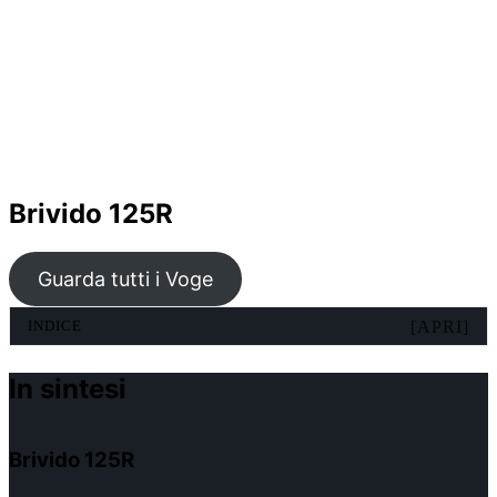
Brivido 125R
Guarda tutti i Voge
INDICE
[APRI]
In sintesi
Brivido 125R