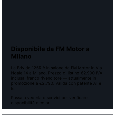
Disponibile da FM Motor a
Milano
La Brivido 125R è in salone da FM Motor in Via
Noale 14 a Milano. Prezzo di listino €2.990 IVA
inclusa, franco rivenditore — attualmente in
promozione a €2.790. Valida con patente A1 e
B.
Passa a vederla o scrivici per verificare
disponibilità e colori.