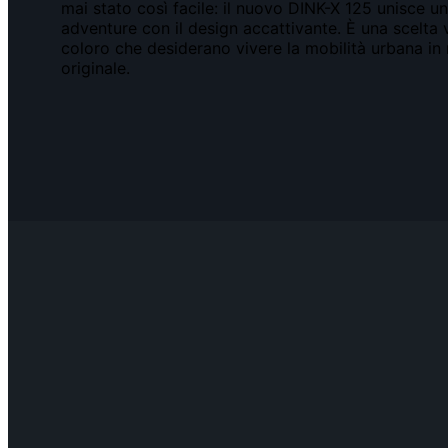
mai stato così facile: il nuovo DINK-X 125 unisce 
adventure con il design accattivante. È una scelta v
coloro che desiderano vivere la mobilità urbana 
originale.