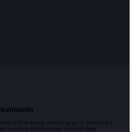
Movimento
rutto di linee decise, esalta il senso di dinamicità e
 al centro dell’attenzione. I pannelli della