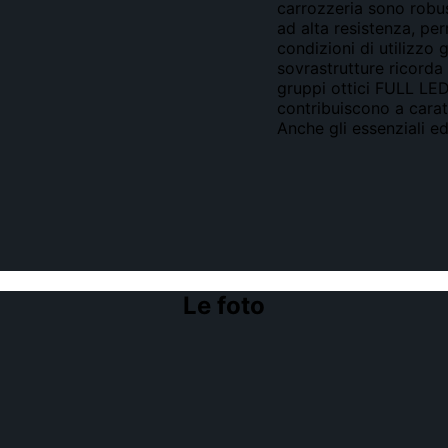
carrozzeria sono robust
ad alta resistenza, pe
condizioni di utilizzo
sovrastrutture ricorda
gruppi ottici FULL LED,
contribuiscono a carat
Anche gli essenziali ed
Le foto