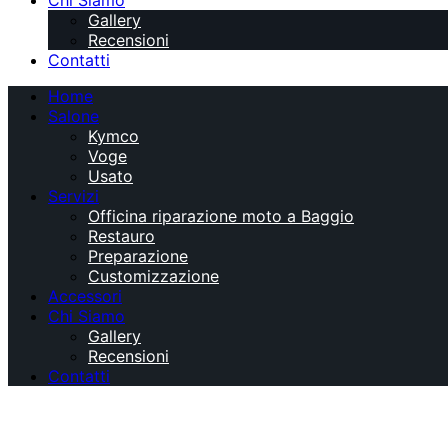
Chi Siamo
Gallery
Recensioni
Contatti
Home
Salone
Kymco
Voge
Usato
Servizi
Officina riparazione moto a Baggio
Restauro
Preparazione
Customizzazione
Accessori
Chi Siamo
Gallery
Recensioni
Contatti