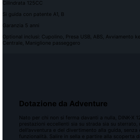
Cilindrata 125CC
Si guida con patente A1, B
Garanzia 5 anni
Optional inclusi: Cupolino, Presa USB, ABS, Avviamento ke
Centrale, Maniglione passeggero
Dotazione da Adventure
Nato per chi non si ferma davanti a nulla, DINK-X 1
prestazioni eccellenti sia su strada sia su sterrato
dell’avventura e del divertimento alla guida, senza 
funzionalità. Salire in sella e partire alla scoperta