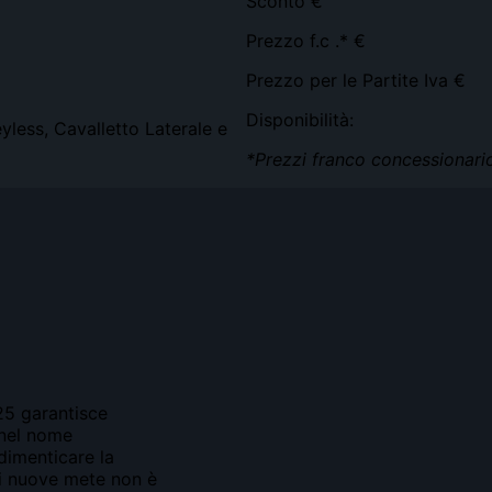
Sconto €
Prezzo f.c .* €
Prezzo per le Partite Iva €
Disponibilità:
yless, Cavalletto Laterale e
*Prezzi franco concessionari
25 garantisce
, nel nome
dimenticare la
 di nuove mete non è