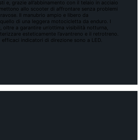
i e, grazie all’abbinamento con il telaio in acciaio
rmettono allo scooter di affrontare senza problemi
 gravose. Il manubrio ampio e libero da
 quello di una leggera motocicletta da enduro. I
 oltre a garantire un’ottima visibilità notturna,
terizzare esteticamente l’avantreno e il retrotreno.
 efficaci indicatori di direzione sono a LED.