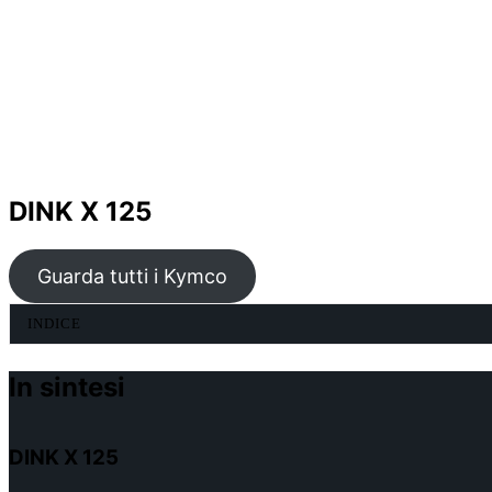
DINK X 125
Guarda tutti i Kymco
INDICE
In sintesi
DINK X 125