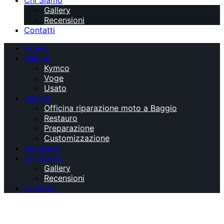
Chi Siamo
Gallery
Recensioni
Contatti
Home
Salone
Kymco
Voge
Usato
Servizi
Officina riparazione moto a Baggio
Restauro
Preparazione
Customizzazione
Accessori
Chi Siamo
Gallery
Recensioni
Contatti