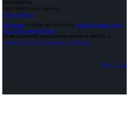
06010780150
Tutti i diritti sono riservati
Privacy Policy
FM Motor
fa parte del circuito di
visibilità online per le
piccole imprese
InPrimis
Se hai un’attività scopri come aderire al servizio e
aumentare il posizionamento su Google
.
Back to top