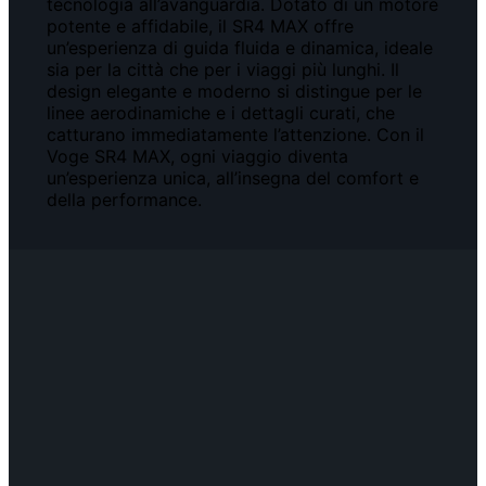
tecnologia all’avanguardia. Dotato di un motore
potente e affidabile, il SR4 MAX offre
un’esperienza di guida fluida e dinamica, ideale
sia per la città che per i viaggi più lunghi. Il
design elegante e moderno si distingue per le
linee aerodinamiche e i dettagli curati, che
catturano immediatamente l’attenzione. Con il
Voge SR4 MAX, ogni viaggio diventa
un’esperienza unica, all’insegna del comfort e
della performance.