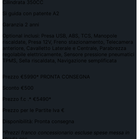
Cilindrata 350CC
Si guida con patente A2
Garanzia 2 anni
Optional inclusi: Presa USB, ABS, TCS, Manopole
riscaldate, Presa 12V, Freno stazionamento, Telecamera
anteriore, Cavalletto Laterale e Centrale, Parabrezza
regolabile elettricamente, Sensore pressione pneumatici
TPMS, Sella riscaldata, Navigazione semplificata
Prezzo €5990* PRONTA CONSEGNA
Sconto €500
Prezzo f.c .* €5490*
Prezzo per le Partite Iva €
Disponibilità: Pronta consegna
*Prezzi franco concessionario escluse spese messa in
strada ecc.