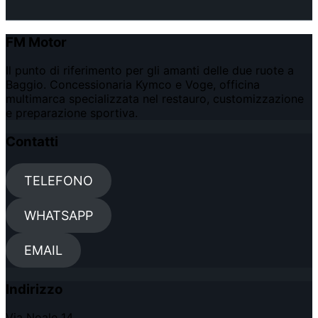
FM Motor
Il punto di riferimento per gli amanti delle due ruote a
Baggio. Concessionaria Kymco e Voge, officina
multimarca specializzata nel restauro, customizzazione
e preparazione sportiva.
Contatti
TELEFONO
WHATSAPP
EMAIL
Indirizzo
Via Noale 14