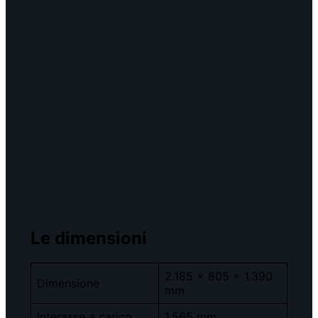
Le dimensioni
2.185 x 805 x 1.390
Dimensione
mm
Interasse a carico
1.565 mm