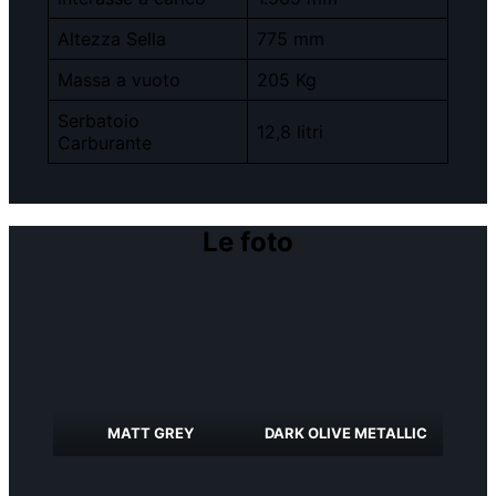
Altezza Sella
775 mm
Massa a vuoto
205 Kg
Serbatoio
12,8 litri
Carburante
Le foto
MATT GREY
DARK OLIVE METALLIC