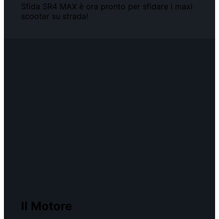
Sfida SR4 MAX è ora pronto per sfidare i maxi
scooter su strada!
Il Motore