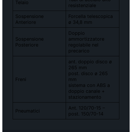
Telaio
resistenziale
Sospensione
Forcella telescopica
Anteriore
ø 34,8 mm
Doppio
Sospensione
ammortizzatore
Posteriore
regolabile nel
precarico
ant. doppio disco ø
265 mm
post. disco ø 265
Freni
mm
sistema con ABS a
doppio canale +
stazionamento
Ant. 120/70-15 –
Pneumatici
post. 150/70-14