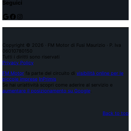
Seguici
Google
Facebook
Instagram
Copyright © 2026 · FM Motor di Fusi Maurizio · P. Iva
06010780150
Tutti i diritti sono riservati
Privacy Policy
FM Motor
fa parte del circuito di
visibilità online per le
piccole imprese
InPrimis
Se hai un’attività scopri come aderire al servizio e
aumentare il posizionamento su Google
.
Back to top