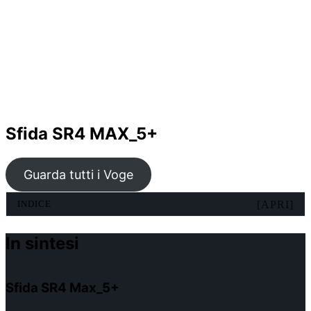
Sfida SR4 MAX_5+
Guarda tutti i Voge
INDICE
[APRI]
In sintesi
Sfida SR4 Max_5+