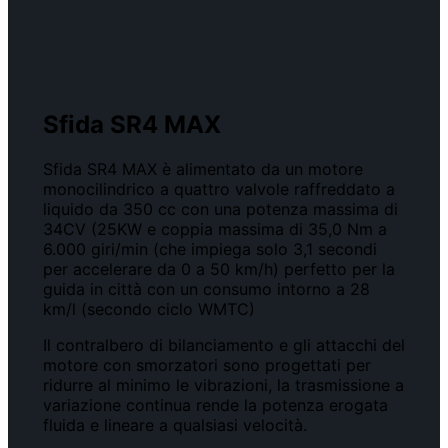
Sfida SR4 MAX
Sfida SR4 MAX è alimentato da un motore
monocilindrico a quattro valvole raffreddato a
liquido da 350 cc con una potenza massima di
34CV (25KW e coppia massima di 35,0 Nm a
6.000 giri/min (che impiega solo 3,1 secondi
per accelerare da 0 a 50 km/h) perfetto per la
guida in città con un consumo intorno a 28
km/l (secondo ciclo WMTC)
Il contralbero di bilanciamento e gli attacchi del
motore con smorzatori sono progettati per
ridurre al minimo le vibrazioni, la trasmissione a
variazione continua rende la potenza erogata
fluida e lineare a qualsiasi velocità.