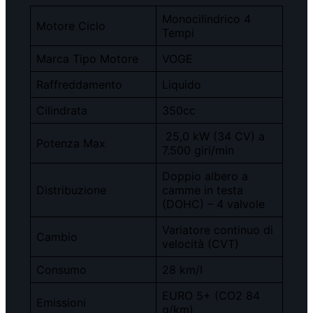
Monocilindrico 4
Motore Ciclo
Tempi
Marca Tipo Motore
VOGE
Raffreddamento
Liquido
Cilindrata
350cc
25,0 kW (34 CV) a
Potenza Max
7.500 giri/min
Doppio albero a
Distribuzione
camme in testa
(DOHC) – 4 valvole
Variatore continuo di
Cambio
velocità (CVT)
Consumo
28 km/l
EURO 5+ (CO2 84
Emissioni
g/km)