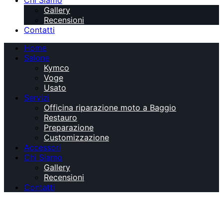
Chi Siamo
Gallery
Recensioni
Contatti
Home
Salone
Kymco
Voge
Usato
Servizi
Officina riparazione moto a Baggio
Restauro
Preparazione
Customizzazione
Accessori
Chi Siamo
Gallery
Recensioni
Contatti