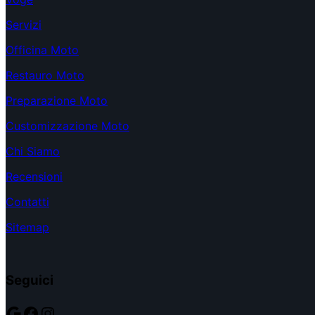
Servizi
Officina Moto
Restauro Moto
Preparazione Moto
Customizzazione Moto
Chi Siamo
Recensioni
Contatti
Sitemap
Seguici
Google
Facebook
Instagram