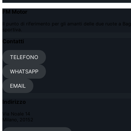
FM Motor
Il punto di riferimento per gli amanti delle due ruote a 
sportiva.
Contatti
TELEFONO
WHATSAPP
EMAIL
Indirizzo
Via Noale 14
Milano, 20152