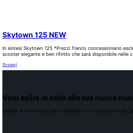
Skytown 125 NEW
In sintesi Skytown 125 *Prezzi franco concessionario esc
scooter elegante e ben rifinito che sarà disponibile nelle
Skytown
Scopri
125
NEW
Vuoi salire in sella alla tua nuova mo
Questo è il momento per cambiare moto e usufruire dei ta