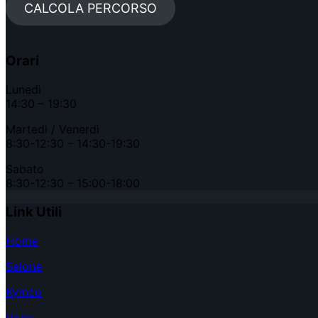
CALCOLA PERCORSO
Orari
Lunedì
14:30 – 19:30
Martedì / Venerdì
8:30-12:30 – 14:30-19:30
Sabato
8:30-12:30 – 15:00-18:00
Link Utili
Home
Salone
Kymco
Voge