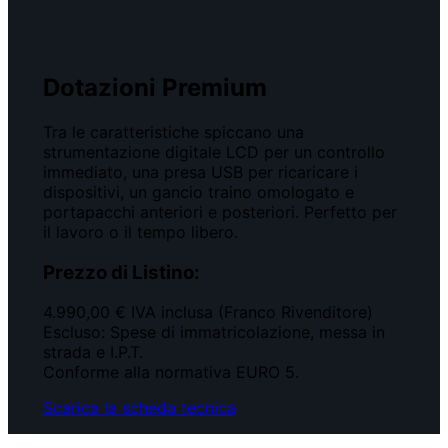
Dotazioni Premium
Tra le caratteristiche spiccano una
strumentazione digitale LCD per un controllo
immediato, una presa USB per ricaricare i
dispositivi, un gancio traino omologato e
portapacchi anteriori e posteriori. Perfetto per
il lavoro o il tempo libero.
Prezzo di Listino:
4.990,00 € IVA inclusa (Franco Rivenditore)
Escluso: Spese di immatricolazione, messa in
strada e I.P.T.
Conforme alla normativa EURO 5.
Scarica la scheda tecnica