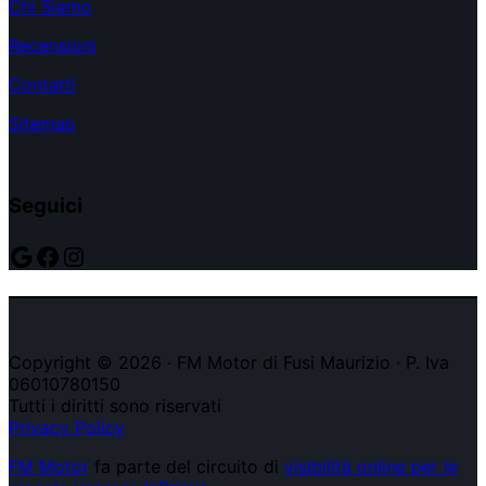
Chi Siamo
Recensioni
Contatti
Sitemap
Seguici
Google
Facebook
Instagram
Copyright © 2026 · FM Motor di Fusi Maurizio · P. Iva
06010780150
Tutti i diritti sono riservati
Privacy Policy
FM Motor
fa parte del circuito di
visibilità online per le