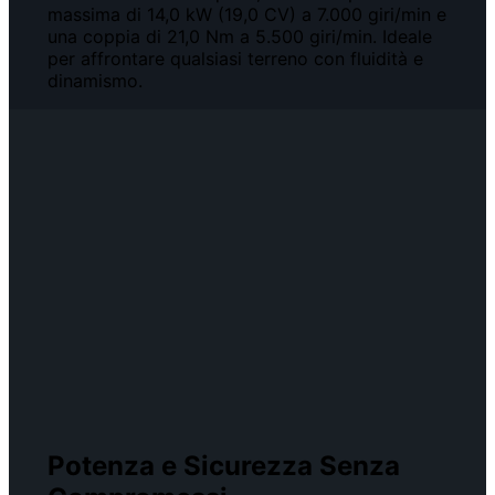
massima di 14,0 kW (19,0 CV) a 7.000 giri/min e
una coppia di 21,0 Nm a 5.500 giri/min. Ideale
per affrontare qualsiasi terreno con fluidità e
dinamismo.
Potenza e Sicurezza Senza