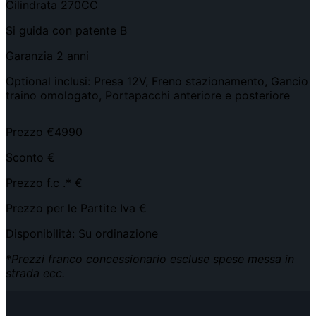
Cilindrata 270CC
Si guida con patente B
Garanzia 2 anni
Optional inclusi: Presa 12V, Freno stazionamento, Gancio
traino omologato, Portapacchi anteriore e posteriore
Prezzo €4990
Sconto €
Prezzo f.c .* €
Prezzo per le Partite Iva €
Disponibilità: Su ordinazione
*Prezzi franco concessionario escluse spese messa in
strada ecc.