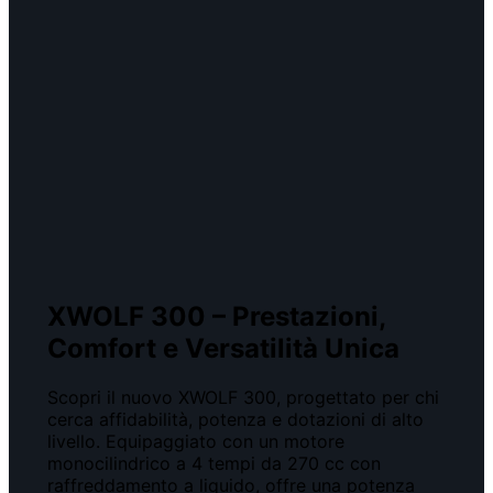
XWOLF 300 – Prestazioni,
Comfort e Versatilità Unica
Scopri il nuovo XWOLF 300, progettato per chi
cerca affidabilità, potenza e dotazioni di alto
livello. Equipaggiato con un motore
monocilindrico a 4 tempi da 270 cc con
raffreddamento a liquido, offre una potenza