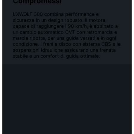
Compromessi
L’XWOLF 300 combina performance e
sicurezza in un design robusto. Il motore,
capace di raggiungere i 90 km/h, è abbinato a
un cambio automatico CVT con retromarcia e
marcia ridotta, per una guida versatile in ogni
condizione. I freni a disco con sistema CBS e le
sospensioni idrauliche assicurano una frenata
stabile e un comfort di guida ottimale.