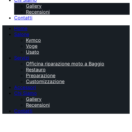
Chi Siamo
Gallery
Recensioni
Contatti
Home
Salone
Kymco
Voge
Usato
Servizi
Officina riparazione moto a Baggio
Restauro
Preparazione
Customizzazione
Accessori
Chi Siamo
Gallery
Recensioni
Contatti