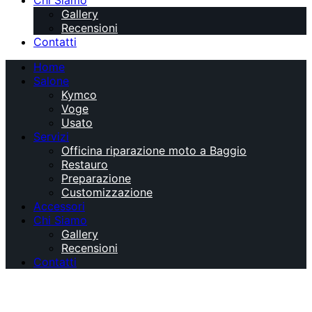
Chi Siamo
Gallery
Recensioni
Contatti
Home
Salone
Kymco
Voge
Usato
Servizi
Officina riparazione moto a Baggio
Restauro
Preparazione
Customizzazione
Accessori
Chi Siamo
Gallery
Recensioni
Contatti