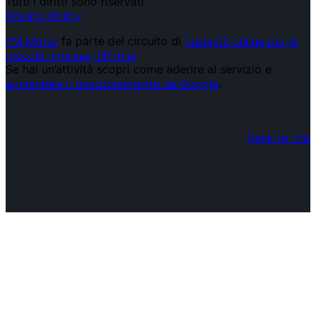
Tutti i diritti sono riservati
Privacy Policy
FM Motor
fa parte del circuito di
visibilità online per le
piccole imprese
InPrimis
Se hai un’attività scopri come aderire al servizio e
aumentare il posizionamento su Google
.
Back to top